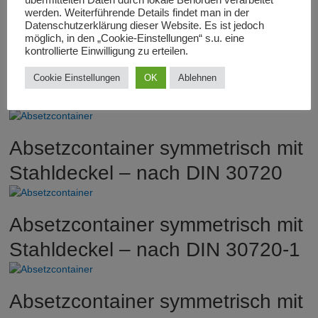
übermittelten Daten durch lokale Behörden verarbeitet
werden. Weiterführende Details findet man in der
Stahlklappe – DIN 30720
Datenschutzerklärung dieser Website. Es ist jedoch
möglich, in den „Cookie-Einstellungen“ s.u. eine
kontrollierte Einwilligung zu erteilen.
Absetzcontainer offen mit
Cookie Einstellungen
OK
Ablehnen
Stahlklappe – DIN 30720-1
Absetzcontainer symmetrisch mit
Stahldeckel – nach DIN 30720
Absetzcontainer symmetrisch mit
Stahldeckel – nach DIN 30720-1
Absetzcontainer symmetrisch mit