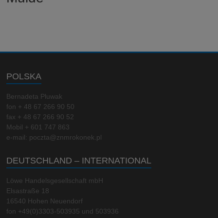
POLSKA
Bernadeta Pluwak
fon + 48 67 266 90 50
fax + 48 67 266 90 52
Mobil + 601 747 863
e-mail: poczta@znmrokonek.pl
DEUTSCHLAND – INTERNATIONAL
Löwe Handelsgesellschaft mbH
Elsastraße 18
16540 Hohen Neuendorf
fon +49(0)3303-503935 und 503936