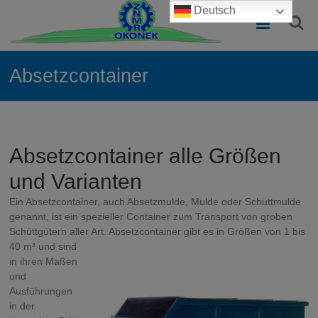
Zum
Deutsch
Containerbau
Inhalt
springen
Polen
–
Absetzcontainer
Qualität
zum
besten
Absetzcontainer alle Größen
Preis
und Varianten
Normcontainer
Ein Absetzcontainer, auch Absetzmulde, Mulde oder Schuttmulde
und
genannt, ist ein spezieller Container zum Transport von groben
Sondercontainer
Schüttgütern aller Art. Absetzcontainer gibt es in Größen von 1
bis
für
40 m³ und sind
Entsorgung,
in ihren Maßen
Lagerung
und
und
Ausführungen
Sondernutzung
in der