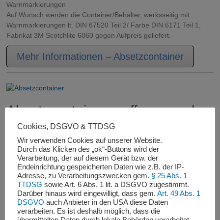
Warnmarkierungen
Auf Wunsch werden die Container/Behälter, werksseitig mit
Warnmarkierungen lt. DIN 67520 Teil 2/ Farbe DIN 6171 Teil 1,
Fabrikat 3M Scotchlite 6060 gegen Aufpreis geliefert.
Mehr Informationen – Absetzcontainer
Absetzcontainer – offen – nach
DIN 30720
Cookies, DSGVO & TTDSG
Wir verwenden Cookies auf unserer Website.
Durch das Klicken des „ok“-Buttons wird der
Verarbeitung, der auf diesem Gerät bzw. der
Absetzcontainer – offen – nach
Endeinrichtung gespeicherten Daten wie z.B. der IP-
Adresse, zu Verarbeitungszwecken gem.
§ 25 Abs. 1
DIN 30720-1
TTDSG
sowie Art. 6 Abs. 1 lit. a DSGVO zugestimmt.
Darüber hinaus wird eingewilligt, dass gem.
Art. 49 Abs. 1
DSGVO
auch Anbieter in den USA diese Daten
verarbeiten. Es ist deshalb möglich, dass die
Absetzcontainer offen mit