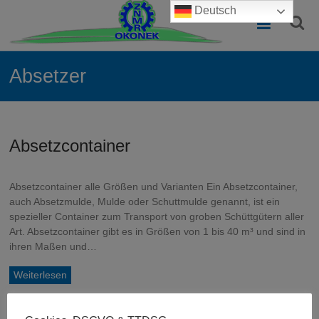
Zum
Deutsch
Containerbau
Inhalt
springen
Polen
–
Absetzer
Qualität
zum
Absetzcontainer
besten
Preis
Absetzcontainer alle Größen und Varianten Ein Absetzcontainer,
Normcontainer
auch Absetzmulde, Mulde oder Schuttmulde genannt, ist ein
und
spezieller Container zum Transport von groben Schüttgütern aller
Sondercontainer
Art. Absetzcontainer gibt es in Größen von 1 bis 40 m³ und sind in
für
ihren Maßen und…
Entsorgung,
Lagerung
Weiterlesen
und
Sondernutzung