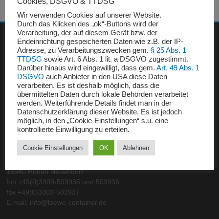
Cookies, DSGVO & TTDSG
Wir verwenden Cookies auf unserer Website.
Durch das Klicken des „ok“-Buttons wird der
Verarbeitung, der auf diesem Gerät bzw. der
Endeinrichtung gespeicherten Daten wie z.B. der IP-
POLSKA
Adresse, zu Verarbeitungszwecken gem.
§ 25 Abs. 1
TTDSG
sowie Art. 6 Abs. 1 lit. a DSGVO zugestimmt.
Bernadeta Pluwak
Darüber hinaus wird eingewilligt, dass gem.
Art. 49 Abs. 1
fon + 48 67 266 90 50
DSGVO
auch Anbieter in den USA diese Daten
verarbeiten. Es ist deshalb möglich, dass die
fax + 48 67 266 90 52
übermittelten Daten durch lokale Behörden verarbeitet
Mobil + 601 747 863
werden. Weiterführende Details findet man in der
e-mail: poczta@znmrokonek.pl
Datenschutzerklärung dieser Website. Es ist jedoch
möglich, in den „Cookie-Einstellungen“ s.u. eine
kontrollierte Einwilligung zu erteilen.
DEUTSCHLAND – INTERNATIONAL
Cookie Einstellungen
OK
Ablehnen
Löwe Handelsgesellschaft mbH
Elsastraße 18
16540 Hohen Neuendorf
fon +49(0)3303-503935 und 503936
fax +49(0)3303-503937
E-mail: info@loewe-container.de