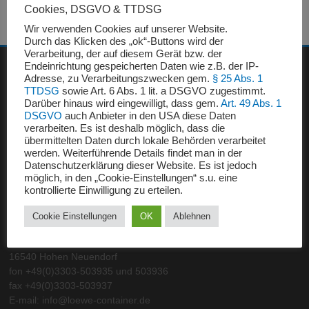
Cookies, DSGVO & TTDSG
Wir verwenden Cookies auf unserer Website.
Durch das Klicken des „ok“-Buttons wird der
Verarbeitung, der auf diesem Gerät bzw. der
Endeinrichtung gespeicherten Daten wie z.B. der IP-
Adresse, zu Verarbeitungszwecken gem.
§ 25 Abs. 1
POLSKA
TTDSG
sowie Art. 6 Abs. 1 lit. a DSGVO zugestimmt.
Darüber hinaus wird eingewilligt, dass gem.
Art. 49 Abs. 1
Bernadeta Pluwak
DSGVO
auch Anbieter in den USA diese Daten
fon + 48 67 266 90 50
verarbeiten. Es ist deshalb möglich, dass die
fax + 48 67 266 90 52
übermittelten Daten durch lokale Behörden verarbeitet
Mobil + 601 747 863
werden. Weiterführende Details findet man in der
Datenschutzerklärung dieser Website. Es ist jedoch
e-mail: poczta@znmrokonek.pl
möglich, in den „Cookie-Einstellungen“ s.u. eine
kontrollierte Einwilligung zu erteilen.
DEUTSCHLAND – INTERNATIONAL
Cookie Einstellungen
OK
Ablehnen
Löwe Handelsgesellschaft mbH
Elsastraße 18
16540 Hohen Neuendorf
fon +49(0)3303-503935 und 503936
fax +49(0)3303-503937
E-mail: info@loewe-container.de