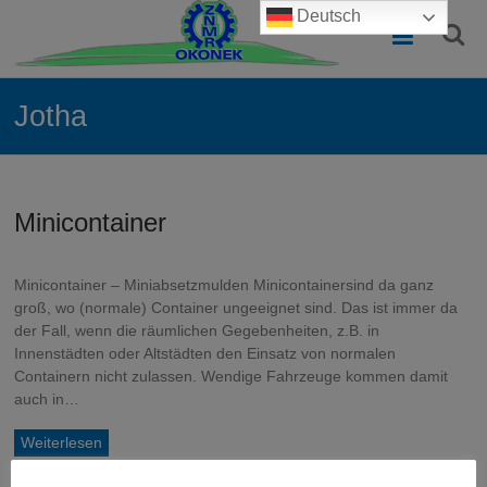
Zum
Deutsch
Containerbau
Inhalt
springen
Polen
–
Jotha
Qualität
zum
Minicontainer
besten
Preis
Minicontainer – Miniabsetzmulden Minicontainersind da ganz
Normcontainer
groß, wo (normale) Container ungeeignet sind. Das ist immer da
und
der Fall, wenn die räumlichen Gegebenheiten, z.B. in
Sondercontainer
Innenstädten oder Altstädten den Einsatz von normalen
für
Containern nicht zulassen. Wendige Fahrzeuge kommen damit
Entsorgung,
auch in…
Lagerung
und
Weiterlesen
Sondernutzung