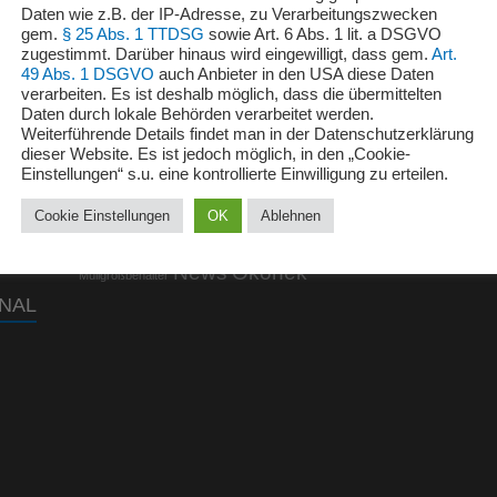
Daten wie z.B. der IP-Adresse, zu Verarbeitungszwecken
gem.
§ 25 Abs. 1 TTDSG
sowie Art. 6 Abs. 1 lit. a DSGVO
zugestimmt. Darüber hinaus wird eingewilligt, dass gem.
Art.
49 Abs. 1 DSGVO
auch Anbieter in den USA diese Daten
verarbeiten. Es ist deshalb möglich, dass die übermittelten
KATEGORIEN
Date
Daten durch lokale Behörden verarbeitet werden.
Weiterführende Details findet man in der Datenschutzerklärung
Imp
dieser Website. Es ist jedoch möglich, in den „Cookie-
Allgemein
Einstellungen“ s.u. eine kontrollierte Einwilligung zu erteilen.
Abrollcontainer
Absetzcontainer
Kont
Containerbau Polen
Container
Ersatzteile
Cookie Einstellungen
OK
Ablehnen
Minicontainer
Kontakt
MGB
Müllbehälter
News
Okonek
Müllgroßbehälter
NAL