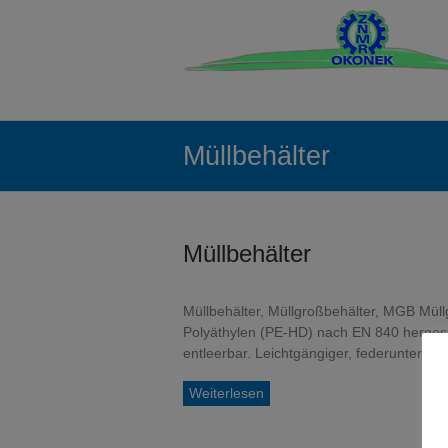
Zum
Inhalt
Containerbau
springen
Polen
–
Qualität
Müllbehälter
zum
besten
Müllbehälter
Preis
Normcontainer
und
Müllbehälter, Müllgroßbehälter, MGB Mül
Sondercontainer
Polyäthylen (PE-HD) nach EN 840 hergest
für
entleerbar. Leichtgängiger, federunterstü
Entsorgung,
Lagerung
Weiterlesen
und
Sondernutzung