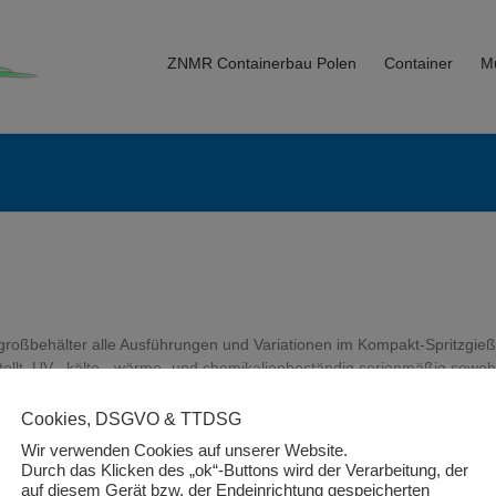
ZNMR Containerbau Polen
Container
Mü
lgroßbehälter alle Ausführungen und Variationen im Kompakt-Spritzgi
ellt. UV-, kälte-, wärme- und chemikalienbeständig serienmäßig sowo
tzter Schiebedeckel in 3 Positionen arretierbar serienmäßig ausgerüst
Cookies, DSGVO & TTDSG
Wir verwenden Cookies auf unserer Website.
Durch das Klicken des „ok“-Buttons wird der Verarbeitung, der
auf diesem Gerät bzw. der Endeinrichtung gespeicherten