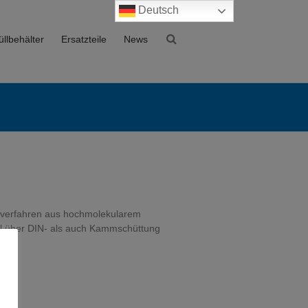
Deutsch
llbehälter
Ersatzteile
News
eßverfahren aus hochmolekularem
hl über DIN- als auch Kammschüttung
et…