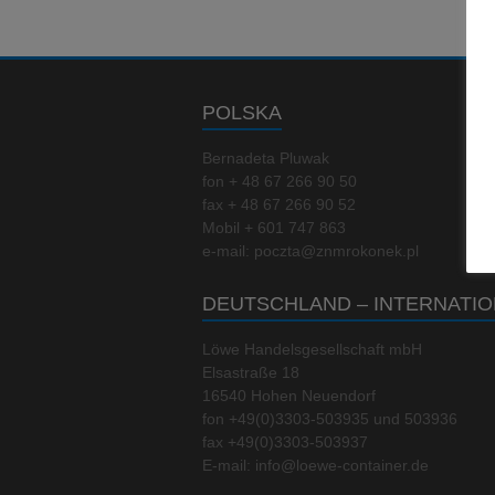
POLSKA
Bernadeta Pluwak
fon + 48 67 266 90 50
fax + 48 67 266 90 52
Mobil + 601 747 863
e-mail: poczta@znmrokonek.pl
DEUTSCHLAND – INTERNATIO
Löwe Handelsgesellschaft mbH
Elsastraße 18
16540 Hohen Neuendorf
fon +49(0)3303-503935 und 503936
fax +49(0)3303-503937
E-mail: info@loewe-container.de